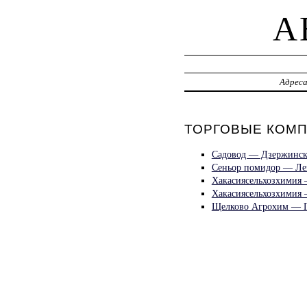
A
Адрес
ТОРГОВЫЕ КОМПА
Садовод — Дзержинск
Сеньор помидор — Ле
Хакасиясельхозхимия
Хакасиясельхозхимия
Щелково Агрохим — Г