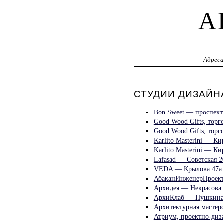
A
Адрес
СТУДИИ ДИЗАЙНА
Bon Sweet — проспек
Good Wood Gifts, тор
Good Wood Gifts, тор
Karlito Masterini — Ки
Karlito Masterini — Ки
Lafasad — Советская 2
VEDA — Крылова 47а
АбаканИнженерПроект
Архидея — Некрасова 
АрхиКлаб — Пушкина
Архитектурная мастер
Атриум, проектно-диз