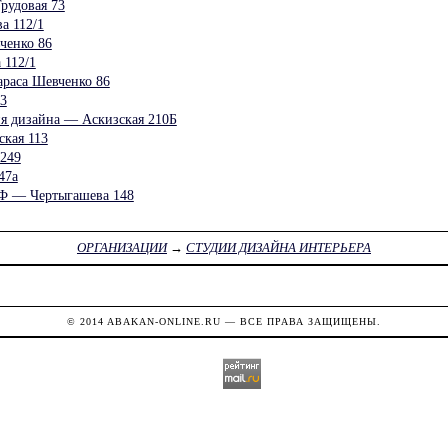
рудовая 73
а 112/1
ченко 86
 112/1
раса Шевченко 86
3
я дизайна — Аскизская 210Б
ская 113
249
47а
— Чертыгашева 148
ОРГАНИЗАЦИИ
→
СТУДИИ ДИЗАЙНА ИНТЕРЬЕРА
© 2014
ABAKAN-ONLINE.RU
— ВСЕ ПРАВА ЗАЩИЩЕНЫ.