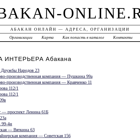
BAKAN-ONLINE.
АБАКАН ОНЛАЙН — АДРЕСА, ОРГАНИЗАЦИИ
а
Организации
Карта
Как попасть в каталог
Контакты
 ИНТЕРЬЕРА Абакана
т Дружбы Народов 23
гово-производственная компания — Пушкина 99а
гово-производственная компания — Кравченко 11
рова 112/1
рова 112/1
09в
 — проспект Ленина 61Б
23а
 99-4н
ская — Вяткина 63
айнерская компания — Советская 156