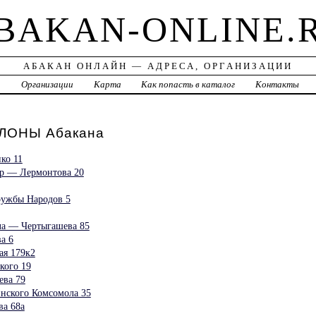
BAKAN-ONLINE.
АБАКАН ОНЛАЙН — АДРЕСА, ОРГАНИЗАЦИИ
а
Организации
Карта
Как попасть в каталог
Контакты
ОНЫ Абакана
нко 11
тр — Лермонтова 20
ружбы Народов 5
ла — Чертыгашева 85
а 6
ая 179к2
кого 19
ва 79
нского Комсомола 35
а 68а