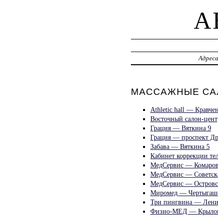
A
Адрес
МАССАЖНЫЕ САЛ
Athletic hall — Кравче
Восточный салон-цен
Грация — Вяткина 9
Грация — проспект Д
Забава — Вяткина 5
Кабинет коррекции те
МедСервис — Комаров
МедСервис — Советск
МедСервис — Островс
Миромед — Чертыгаше
Три пингвина — Лени
Физио-МЕД — Крылов