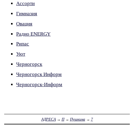
Ассорти
Гимназия
Овация
Радио ENERGY
Рипас
Уют
Черногорск
Черногорск Информ
Черногорск-Информ
АДРЕСА
→
П
→
Пушкина
→
7