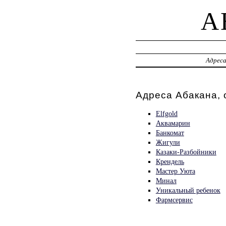
A
Адрес
Адреса Абакана, 
Elfgold
Аквамарин
Банкомат
Жигули
Казаки-Разбойники
Крендель
Мастер Уюта
Минал
Уникальный ребенок
Фармсервис