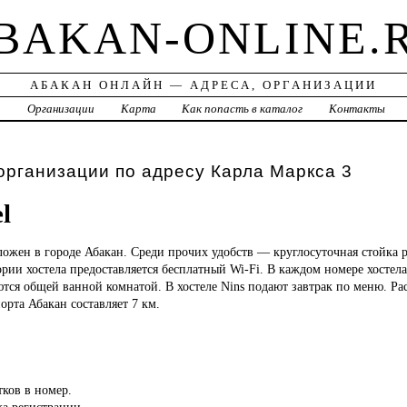
BAKAN-ONLINE.
АБАКАН ОНЛАЙН — АДРЕСА, ОРГАНИЗАЦИИ
а
Организации
Карта
Как попасть в каталог
Контакты
организации по адресу Карла Маркса 3
l
ложен в городе Абакан. Среди прочих удобств — круглосуточная стойка 
ории хостела предоставляется бесплатный Wi-Fi. В каждом номере хостел
тся общей ванной комнатой. В хостеле Nins подают завтрак по меню. Ра
рта Абакан составляет 7 км.
тков в номер.
ка регистрации.