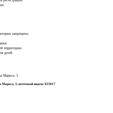
ах.
ритории запрещено.
чики.
сей территории.
ля детей.
ла Маркса, 3
ла Маркса, 3, почтовый индекс 655017