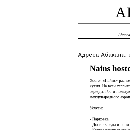
A
Адрес
Адреса Абакана, 
Nains hoste
Хостел «Найнс»
распо
кухня. На всей террит
одежды. Гости пользую
международного аэропо
Услуги:
- Парковка.
- Доставка еды и напи
- Круглосуточная стой