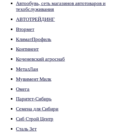
Автообувь, сеть магазинов автотоваров и
техобслуживания
АВТОТРЕЙДИНГ
Втормет
КлиматПрофиль
Континент
Коченевский агроснаб
МеталЛан
Мувимент Милк
Омега
Паритет-Сибирь
Семена для Сибири
Сиб Строй Центр
Сталь Зет