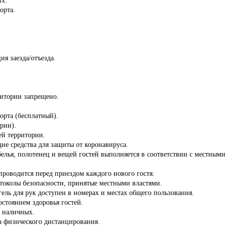
орта.
ия заезда/отъезда.
ритории запрещено.
порта (бесплатный).
ории).
сей территории.
ие средства для защиты от коронавируса.
белья, полотенец и вещей гостей выполняется в соответствии с местны
роводится перед приездом каждого нового гостя.
отоколы безопасности, принятые местными властями.
ель для рук доступен в номерах и местах общего пользования.
состоянием здоровья гостей.
з наличных.
а физического дистанцирования.