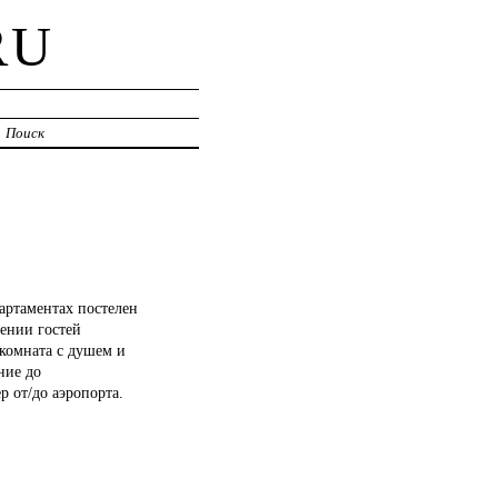
RU
Поиск
артаментах постелен
ении гостей
 комната с душем и
ние до
р от/до аэропорта.