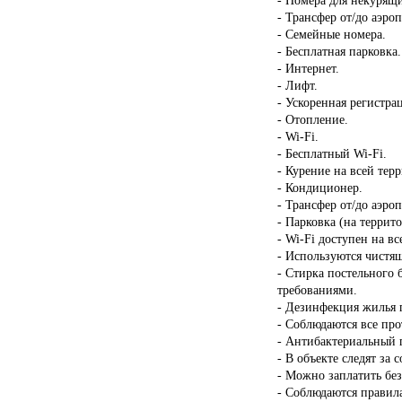
- Трансфер от/до аэроп
- Семейные номера.
- Бесплатная парковка.
- Интернет.
- Лифт.
- Ускоренная регистрац
- Отопление.
- Wi-Fi.
- Бесплатный Wi-Fi.
- Курение на всей тер
- Кондиционер.
- Трансфер от/до аэро
- Парковка (на террит
- Wi-Fi доступен на в
- Используются чистящ
- Стирка постельного 
требованиями.
- Дезинфекция жилья п
- Соблюдаются все пр
- Антибактериальный г
- В объекте следят за 
- Можно заплатить бе
- Соблюдаются правил