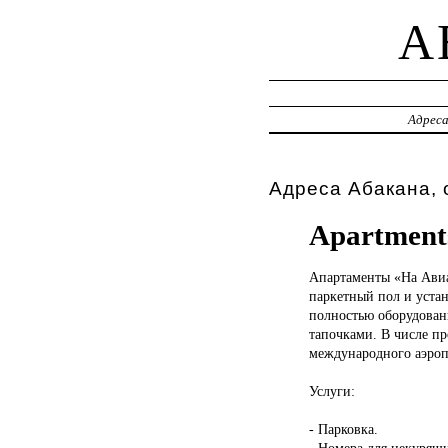
A
Адрес
Адреса Абакана, 
Apartments
Апартаменты «На
Авиа
паркетный пол и уста
полностью оборудованн
тапочками. В числе пр
международного аэропо
Услуги:
- Парковка.
- Номера для некурящ