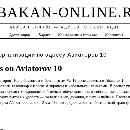
BAKAN-ONLINE.
АБАКАН ОНЛАЙН — АДРЕСА, ОРГАНИЗАЦИИ
а
Организации
Карта
Как попасть в каталог
Контакты
организации по адресу Авиаторов 10
 on Aviatorov 10
торов, 10» с балконом и бесплатным Wi-Fi расположены в Абакане. В ап
новлен телевизор с плоским экраном и кабельными каналами. В распоряж
ая кухня с микроволновой печью, обеденная зона и собственная ванная
очих бытовых удобств — холодильник, духовка, плита и чайник. Расстоя
рта Абакан составляет 2 км. Гостям предоставляется бесплатный трансфе
их.