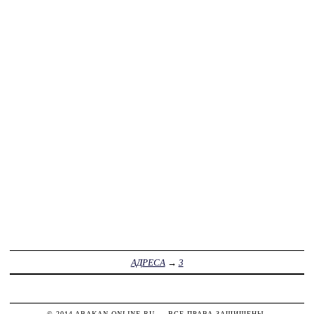
АДРЕСА
→
3
© 2014
ABAKAN-ONLINE.RU
— ВСЕ ПРАВА ЗАЩИЩЕНЫ.